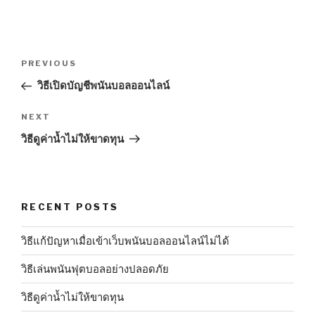
Post
Previous
PREVIOUS
navigation
Post
วิธีเปิดบัญชีพนันบอลออนไลน์
Next
NEXT
Post
วิธีดูค่าน้ำไม่ให้ขาดทุน
RECENT POSTS
วิธีแก้ปัญหาเมื่อเข้าเว็บพนันบอลออนไลน์ไม่ได้
วิธีเล่นพนันฟุตบอลอย่างปลอดภัย
วิธีดูค่าน้ำไม่ให้ขาดทุน